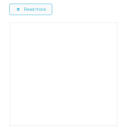
Read more
julio 10, 2023
SARCOMA: cáncer de tejidos blandos