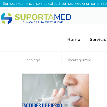
Somos experiencia, somos calidad, somos medicina humaniza
Home
Servicio
All
Artículos
Oncología
Uncategorized