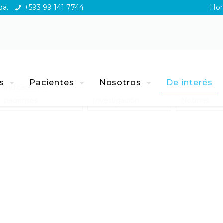
da.
+593 99 141 7744
Ho
s
Pacientes
Nosotros
De interés
Indicaciones
pacientes
Investigación
Noticias