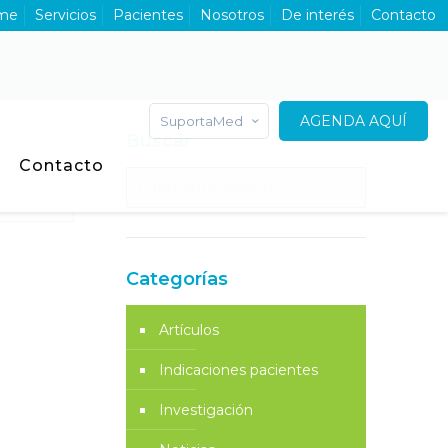
me
Servicios
Pacientes
Nosotros
De interés
Contacto
AGENDA AQUÍ
SuportaMed
Buscar
Contacto
Categorías
Artículos
Indicaciones pacientes
Investigación